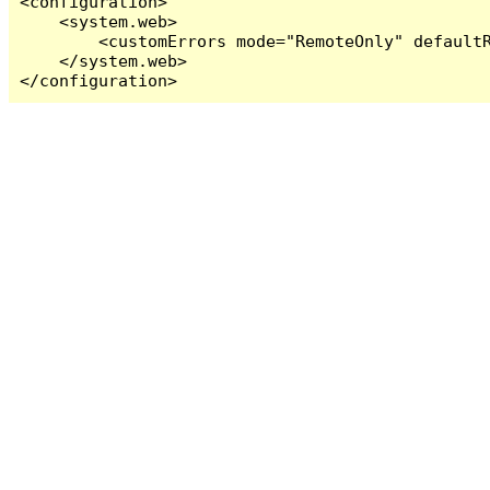
<configuration>

    <system.web>

        <customErrors mode="RemoteOnly" defaultR
    </system.web>

</configuration>